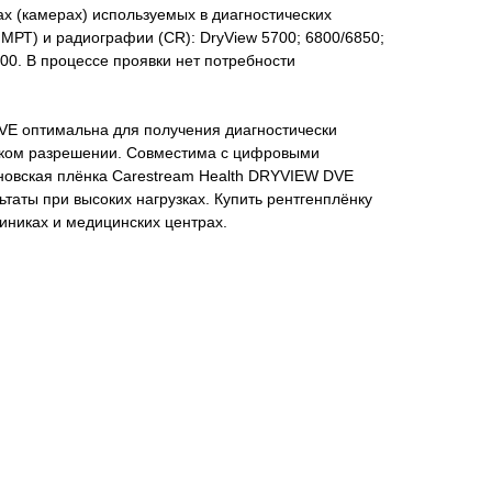
х (камерах) используемых в диагностических
МРТ) и радиографии (CR): DryView 5700; 6800/6850;
900. В процессе проявки нет потребности
VE оптимальна для получения диагностически
оком разрешении. Совместима с цифровыми
овская плёнка Carestream Health DRYVIEW DVE
таты при высоких нагрузках. Купить рентгенплёнку
иниках и медицинских центрах.