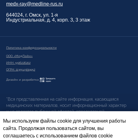
medx-ray@medline-rus.ru
644024, г. Омск, ул. 1-я
Индустриальная, д. 4, корп. 3, 3 этаж
Политика конфиденциальности
ООО «МедЛайн»
ИНН: 5506226202
ОГРН: 1135543019952
Дизайн и разработка
*Вся представленная на сайте информация, касающаяся
медицинских материалов, носит информационный характер
и не является публичной офертой, определяемой
положениями ст. 437 (2) ГК РФ.
Мы используем файлы cookie для улучшения работы
сайта. Продолжая пользоваться сайтом, вы
Фотографии на сайте предоставлены сервисами
Freepik
соглашаетесь с использованием файлов cookie
и
Unsplash
, за исключением изображений продукции брендов,