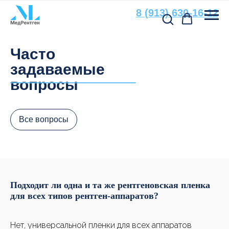
8 (913) 630-16-12
Остались вопросы?
Часто
Свяжитесь с нами
задаваемые
По всем вопросам, связанным
вопросы
с подбором расходных материалов
и оборудования, вы можете
обратиться к нашим специалистам
Все вопросы
+7
Подходит ли одна и та же рентгеновская пленка
для всех типов рентген-аппаратов?
Нет, универсальной пленки для всех аппаратов