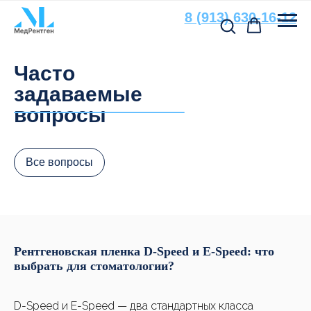
8 (913) 630-16-12
Остались вопросы?
Часто
Свяжитесь с нами
задаваемые
По всем вопросам, связанным
вопросы
с подбором расходных материалов
и оборудования, вы можете
обратиться к нашим специалистам
Все вопросы
+7
Рентгеновская пленка D-Speed и E-Speed: что
выбрать для стоматологии?
D-Speed и E-Speed — два стандартных класса