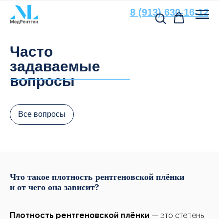
8 (913) 630-16-12
Остались вопросы?
Часто
Свяжитесь с нами
задаваемые
По всем вопросам, связанным
вопросы
с подбором расходных материалов
и оборудования, вы можете
обратиться к нашим специалистам
Все вопросы
+7
Что такое плотность рентгеновской плёнки
и от чего она зависит?
Плотность рентгеновской плёнки
— это степень