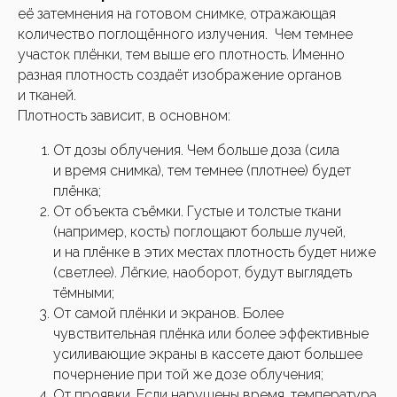
её затемнения на готовом снимке, отражающая
количество поглощённого излучения. Чем темнее
Нажимая кнопку, вы соглашаетесь с
участок плёнки, тем выше его плотность. Именно
политикой ко
нфиденциальности
разная плотность создаёт изображение органов
и тканей.
Задать вопрос
Плотность зависит, в основном:
От дозы облучения. Чем больше доза (сила
и время снимка), тем темнее (плотнее) будет
плёнка;
От объекта съёмки. Густые и толстые ткани
(например, кость) поглощают больше лучей,
и на плёнке в этих местах плотность будет ниже
(светлее). Лёгкие, наоборот, будут выглядеть
тёмными;
От самой плёнки и экранов. Более
чувствительная плёнка или более эффективные
усиливающие экраны в кассете дают большее
почернение при той же дозе облучения;
От проявки. Если нарушены время, температура