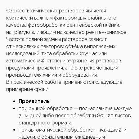
Свежесть химических растворов является
Нажимая кнопку, вы соглашаетесь с
критически важным фактором для стабильного
политикой ко
нфиденциальности
качества фотообработки рентгеновской плёнки,
напрямую влияющим на качество рентген-снимков.
Задать вопрос
Частота полной замены растворов зависит
от нескольких факторов: объёма выполняемых
исследований, типа обработки (ручная или
автоматическая), степени загрязнения растворов
продуктами проявления, а также рекомендаций
производителя химии и оборудования.
В практической работе применяются следующие
примерные сроки:
Проявитель
:
при ручной обработке — полная замена каждые
7−14 дней либо после обработки 80−120 листов
стандартного формата;
при автоматической обработке — каждые 2−4
недели, с обязательным ежедневным