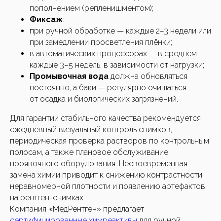
пополнением (репленишментом);
Фиксаж
:
при ручной обработке — каждые 2−3 недели или
при замедлении просветления плёнки;
в автоматических процессорах — в среднем
каждые 3−5 недель, в зависимости от нагрузки;
Промывочная вода
должна обновляться
постоянно, а баки — регулярно очищаться
от осадка и биологических загрязнений.
Для гарантии стабильного качества рекомендуется
ежедневный визуальный контроль снимков,
периодическая проверка растворов по контрольным
полосам, а также плановое обслуживание
проявочного оборудования. Несвоевременная
замена химии приводит к снижению контрастности,
неравномерной плотности и появлению артефактов
на рентген-снимках.
Компания «МедРентген» предлагает
сертифицированные химреактивы
для ручной