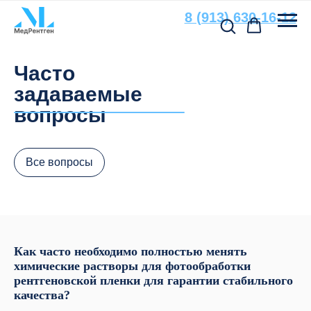
8 (913) 630-16-12
Остались вопросы?
Часто
Свяжитесь с нами
задаваемые
По всем вопросам, связанным
вопросы
с подбором расходных материалов
и оборудования, вы можете
обратиться к нашим специалистам
Все вопросы
+7
Как часто необходимо полностью менять
химические растворы для фотообработки
рентгеновской пленки для гарантии стабильного
качества?