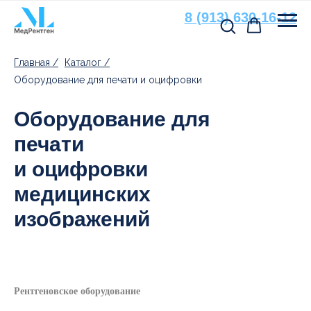
8 (913) 630-16-12
Остались вопросы?
Главная /
Каталог /
Свяжитесь с нами
Оборудование для печати и оцифровки
По всем вопросам, связанным
Оборудование для
с подбором расходных материалов
и оборудования, вы можете
обратиться к нашим специалистам
печати
и оцифровки
медицинских
изображений
+7
Рентгеновское оборудование