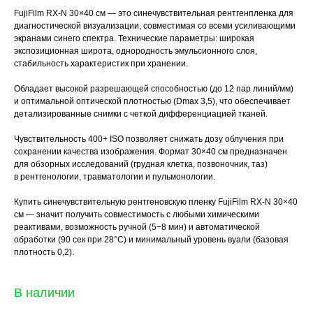
FujiFilm RX-N 30×40 см — это синечувствительная рентгенпленка для
диагностической визуализации, совместимая со всеми усиливающими
экранами синего спектра. Технические параметры: широкая
экспозиционная широта, однородность эмульсионного слоя,
стабильность характеристик при хранении.
Обладает высокой разрешающей способностью (до 12 пар линий/мм)
и оптимальной оптической плотностью (Dmax 3,5), что обеспечивает
детализированные снимки с четкой дифференциацией тканей.
Чувствительность 400+ ISO позволяет снижать дозу облучения при
сохранении качества изображения. Формат 30×40 см предназначен
для обзорных исследований (грудная клетка, позвоночник, таз)
в рентгенологии, травматологии и пульмонологии.
Купить синечувствительную рентгеновскую пленку FujiFilm RX-N 30×40
см — значит получить совместимость с любыми химическими
реактивами, возможность ручной (5−8 мин) и автоматической
обработки (90 сек при 28°C) и минимальный уровень вуали (базовая
плотность 0,2).
В наличии