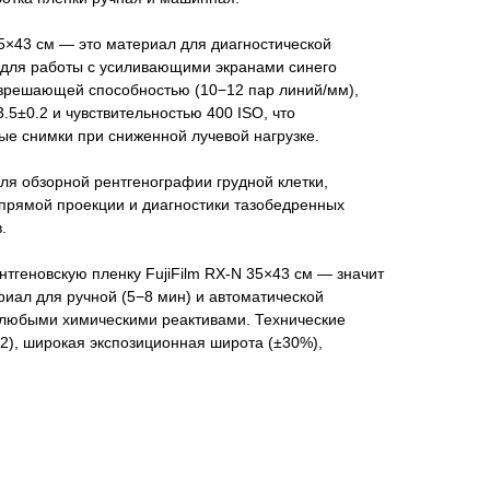
35×43 см — это материал для диагностической
 для работы с усиливающими экранами синего
азрешающей способностью (10−12 пар линий/мм),
.5±0.2 и чувствительностью 400 ISO, что
ые снимки при сниженной лучевой нагрузке.
ля обзорной рентгенографии грудной клетки,
 прямой проекции и диагностики тазобедренных
.
нтгеновскую пленку FujiFilm RX-N 35×43 см — значит
иал для ручной (5−8 мин) и автоматической
с любыми химическими реактивами. Технические
22), широкая экспозиционная широта (±30%),