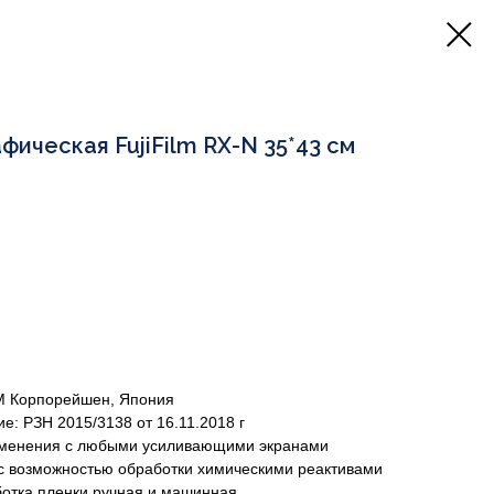
ическая FujiFilm RX-N 35*43 см
 Корпорейшен, Япония
е: РЗН 2015/3138 от 16.11.2018 г
рименения с любыми усиливающими экранами
 с возможностью обработки химическими реактивами
отка пленки ручная и машинная.