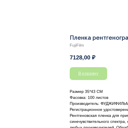
Пленка рентгенограф
FujiFilm
7128,00
₽
В корзину
Размер 35*43 СМ
Фасовка: 100 листов
Производитель: ФУДЖИФИЛЬМ
Регистрационное удостоверени
Рентгеновская пленка для п
синечувствительного спектра,
любых производителей. Обраб