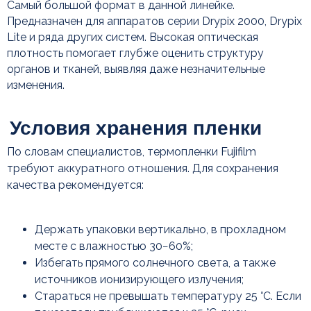
Самый большой формат в данной линейке.
Предназначен для аппаратов серии Drypix 2000, Drypix
Lite и ряда других систем. Высокая оптическая
плотность помогает глубже оценить структуру
органов и тканей, выявляя даже незначительные
Остались вопросы?
изменения.
Свяжитесь с нами
По всем вопросам, связанным
с подбором расходных материалов
и оборудования, вы можете обратиться
к нашим специалистам
По словам специалистов, термопленки Fujifilm
требуют аккуратного отношения. Для сохранения
качества рекомендуется:
Держать упаковки вертикально, в прохладном
месте с влажностью 30−60%;
+7
Избегать прямого солнечного света, а также
источников ионизирующего излучения;
Стараться не превышать температуру 25 °C. Если