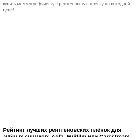
купить маммографическую рентгеновскую пленку по выгодной
цене!
Рейтинг лучших рентгеновских плёнок для
зубных снимков: Agfa, Fujifilm или Carestream.