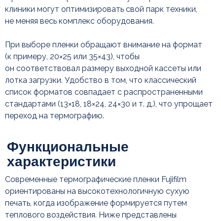
клиники могут оптимизировать свой парк техники,
не меняя весь комплекс оборудования.
При выборе пленки обращают внимание на формат
(к примеру, 20×25 или 35×43), чтобы
он соответствовал размеру выходной кассеты или
лотка загрузки. Удобство в том, что классический
список форматов совпадает с распространенными
стандартами (13×18, 18×24, 24×30 и т. д.), что упрощает
переход на термографию.
Современные термографические пленки Fujifilm
Условия хранения пленки
ориентированы на высокотехнологичную сухую
печать, когда изображение формируется путем
теплового воздействия. Ниже представлены