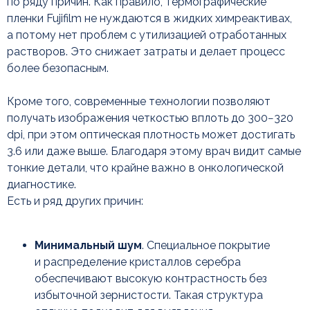
по ряду причин. Как правило, термографические
пленки Fujifilm не нуждаются в жидких химреактивах,
а потому нет проблем с утилизацией отработанных
растворов. Это снижает затраты и делает процесс
Совместимость
более безопасным.
с оборудованием
Кроме того, современные технологии позволяют
получать изображения четкостью вплоть до 300−320
dpi, при этом оптическая плотность может достигать
3.6 или даже выше. Благодаря этому врач видит самые
тонкие детали, что крайне важно в онкологической
диагностике.
Есть и ряд других причин:
Минимальный шум
. Специальное покрытие
и распределение кристаллов серебра
обеспечивают высокую контрастность без
избыточной зернистости. Такая структура