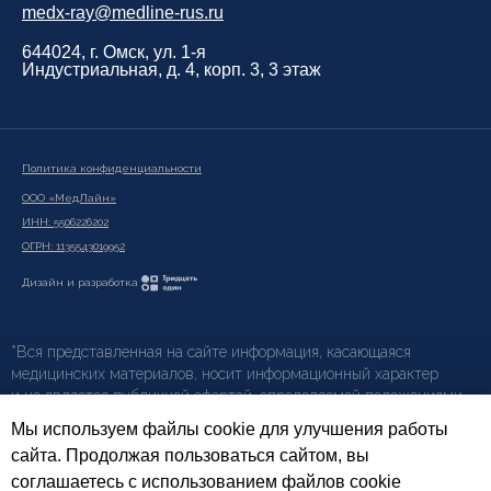
medx-ray@medline-rus.ru
644024, г. Омск, ул. 1-я
Индустриальная, д. 4, корп. 3, 3 этаж
Политика конфиденциальности
ООО «МедЛайн»
ИНН: 5506226202
ОГРН: 1135543019952
Дизайн и разработка
*Вся представленная на сайте информация, касающаяся
медицинских материалов, носит информационный характер
и не является публичной офертой, определяемой положениями
ст. 437 (2) ГК РФ.
Мы используем файлы cookie для улучшения работы
сайта. Продолжая пользоваться сайтом, вы
Фотографии на сайте предоставлены сервисами
Freepik
соглашаетесь с использованием файлов cookie
и
Unsplash
, за исключением изображений продукции брендов,