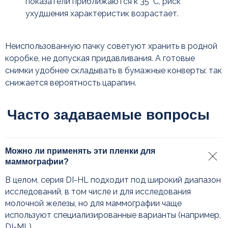
показатели приближаются к 35 °C, риск
ухудшения характеристик возрастает.
Нажимая кнопку, вы соглашаетесь с
политикой ко
нфиденциальности
Неиспользованную пачку советуют хранить в родной
коробке, не допуская придавливания. А готовые
Задать вопрос
снимки удобнее складывать в бумажные конверты: так
снижается вероятность царапин.
Читайте также
Можно ли применять эти пленки для
маммографии?
В целом, серия DI-HL подходит под широкий диапазон
исследований, в том числе и для исследования
молочной железы, но для маммографии чаще
используют специализированные варианты (например,
DI-ML).