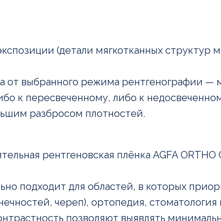
кспозиции (детали мягкотканных структур м
та от выбранного режима рентгенографии — 
бо к пересвеченному, либо к недосвеченном
льшим разбросом плотностей.
тельная рентгеновская плёнка AGFA ORTHO 
ьно подходит для областей, в которых прио
ечностей, череп), ортопедия, стоматология и
онтрастность позволяют выявлять минималь