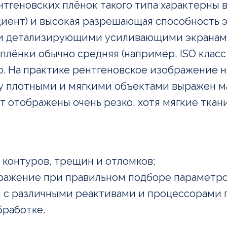
нтгеновских плёнок такого типа характерны
диент) и высокая разрешающая способность 
ли детализирующими усиливающими экранами
лёнки обычно средняя (например, ISO класс 
ю. На практике рентгеновское изображение 
у плотными и мягкими объектами выражен ма
 отображены очень резко, хотя мягкие ткани
 контуров, трещин и отломков;
ражение при правильном подборе параметр
 с различными реактивами и процессорами п
бработке.