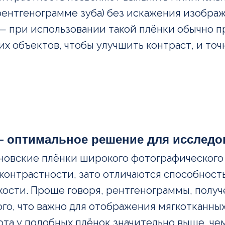
 рентгенограмме зуба) без искажения изобра
— при использовании такой плёнки обычно 
х объектов, чтобы улучшить контраст, и то
 оптимальное решение для исследов
новские плёнки широкого фотографического
онтрастности, зато отличаются способност
кости. Проще говоря, рентгенограммы, получ
о, что важно для отображения мягкотканных
та у подобных плёнок значительно выше, чем