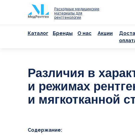
Расходные медицинские
материалы для
рентгенологии
Каталог
Бренды
О нас
Акции
Доста
оплат
Остались
вопросы?
Различия в харак
Свяжитесь с
По всем вопросам, св
и режимах рентге
с подбором расходных
материалов и оборудо
и мягкотканной с
вы можете обратиться
специалистам
Содержание: