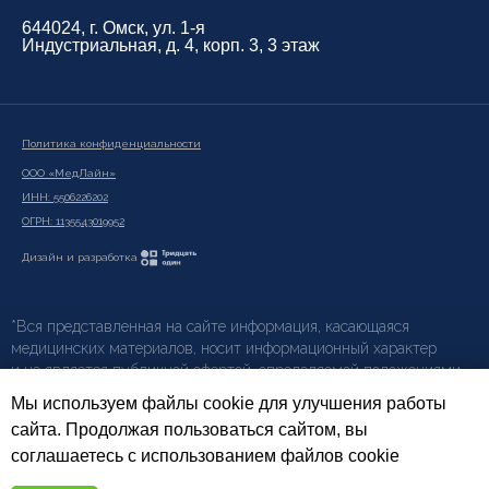
644024, г. Омск, ул. 1-я
Индустриальная, д. 4, корп. 3, 3 этаж
Политика конфиденциальности
ООО «МедЛайн»
ИНН: 5506226202
ОГРН: 1135543019952
Дизайн и разработка
*Вся представленная на сайте информация, касающаяся
медицинских материалов, носит информационный характер
и не является публичной офертой, определяемой положениями
ст. 437 (2) ГК РФ.
Мы используем файлы cookie для улучшения работы
сайта. Продолжая пользоваться сайтом, вы
Фотографии на сайте предоставлены сервисами
Freepik
соглашаетесь с использованием файлов cookie
и
Unsplash
, за исключением изображений продукции брендов,
представленных компанией МедРентген, которые являются