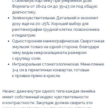
стабильную картинку при умеренной дозе.
Форматы от 18×24 см до 35×43 см под общую
диагностику.
Доставка рентгенплёнки
Зелёночувствительная. Детальней и экономит
по России
дозу ещё на 20−25%. Хороший выбор для
рентгенографии грудной клетки, позвоночника
и педиатрии.
Односторонняя маммографическая. Сверхтонкая
эмульсия только на одной стороне, благодаря
чему видны микрокальцинаты размером
с крупицу соли.
Интраоральная стоматологическая. Мини‑пленки
3×4 см в герметичных конвертах, готовые
к проявке прямо в кресле.
Нюанс: даже внутри одного типа каждая линейка
имеет собственный индекс чувствительности
и контрастности. Закупщик должен сверить эти