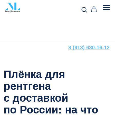
Остались вопросы?
Свяжитесь с нами
8 (913) 630-16-12
По всем вопросам, связанным
с подбором расходных материалов
и оборудования, вы можете
обратиться к нашим специалистам
Плёнка для
рентгена
с доставкой
по России: на что
обратить внимание
+7
при заказе