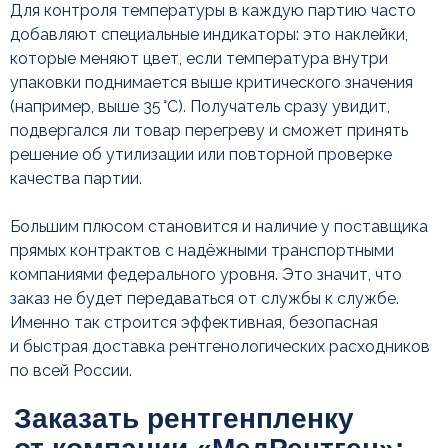
Для контроля температуры в каждую партию часто
По всем вопросам, связанным
с подбором расходных материалов
добавляют специальные индикаторы: это наклейки,
и оборудования, вы можете обратиться
которые меняют цвет, если температура внутри
к нашим специалистам
упаковки поднимается выше критического значения
(например, выше 35 °C). Получатель сразу увидит,
подвергался ли товар перегреву и сможет принять
решение об утилизации или повторной проверке
качества партии.
Большим плюсом становится и наличие у поставщика
+7
прямых контрактов с надёжными транспортными
компаниями федерального уровня. Это значит, что
заказ не будет передаваться от службы к службе.
Именно так строится эффективная, безопасная
и быстрая доставка рентгенологических расходников
Нажимая кнопку, вы соглашаетесь с
по всей России.
политикой ко
нфиденциальности
Задать вопрос