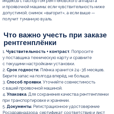
индексы с паспортом рентгеновского аппарата
и проявочной машины: если чувствительность ниже
допустимой, снимок «выгорит», а если выше —
получит туманную вуаль.
Заказать рентгенпленку
от компании «МедРентген»:
1.
Чувствительность + контраст
. Попросите
ассортимент, доставка,
у поставщика техническую карту и сравните
поддержка
с текущими настройками установки.
2.
Срок годности
. Плёнка хранится 24−36 месяцев.
Берите запас на полгода вперёд, не больше.
3.
Способ проявки
. Уточняйте совместимость
с вашей проявочной машиной.
4.
Упаковка
. Для сохранения качества рентгенпленки
при транспортировке и хранении.
5.
Документы
. Регистрационное удостоверение
Росздравнадзора, сертификат соответствия и лист