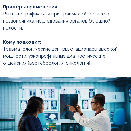
Примеры применения:
Рентгенография таза при травмах, обзор всего
позвоночника, исследования органов брюшной
полости.
+7
Кому подходит:
Травматологические центры, стационары высокой
мощности, узкопрофильные диагностические
отделения (вертебрология, онкология).
Нажимая кнопку, вы соглашаетесь с
политикой ко
нфиденциальности
Задать вопрос
Читайте также