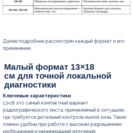
Далее подробнее рассмотрим каждый формат и его
применение.
Ключевые характеристики
13×18 это самый компактный вариант
радиографического листа, применяемый в ситуациях,
Универсальный формат
где требуется детальный контроль малой зоны. Такие
18×24 см: рабочая «лошадка»
пленки удобны при работе с высоким разрешением
рентген-кабинета
изображения и минимизацией излучения.