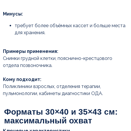
Гид по выбору: от задачи
Минусы:
к формату
требует более объёмных кассет и больше места
для хранения.
Примеры применения:
Снимки грудной клетки, пояснично-крестцового
отдела позвоночника.
Кому подходит:
Поликлиники взрослых, отделения терапии,
пульмонологии, кабинеты диагностики ОДА.
Заключение
Ключевые характеристики