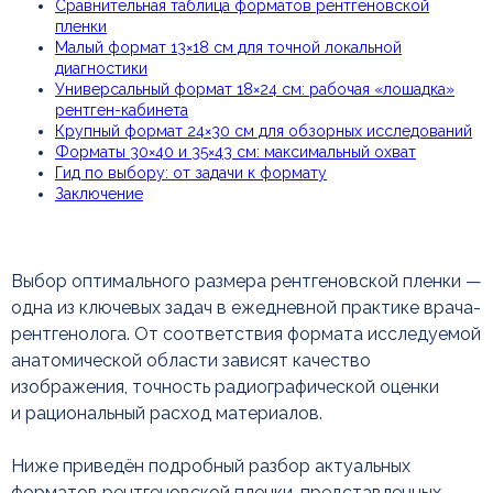
Сравнительная таблица форматов рентгеновской
пленки
Малый формат 13×18 см для точной локальной
Нажимая кнопку, вы соглашаетесь с
диагностики
политикой ко
нфиденциальности
Универсальный формат 18×24 см: рабочая «лошадка»
рентген-кабинета
Задать вопрос
Крупный формат 24×30 см для обзорных исследований
Форматы 30×40 и 35×43 см: максимальный охват
Гид по выбору: от задачи к формату
Заключение
Выбор оптимального размера рентгеновской пленки —
одна из ключевых задач в ежедневной практике врача-
рентгенолога. От соответствия формата исследуемой
Сравнительная таблица
форматов рентгеновской
анатомической области зависят качество
пленки
изображения, точность радиографической оценки
и рациональный расход материалов.
Ниже приведён подробный разбор актуальных
форматов рентгеновской пленки, представленных