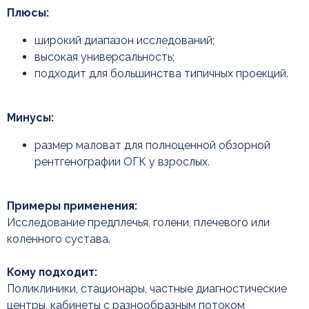
Плюсы:
широкий диапазон исследований;
высокая универсальность;
подходит для большинства типичных проекций.
Форматы 30×40 и 35×43 см:
максимальный охват
Минусы:
размер маловат для полноценной обзорной
рентгенографии ОГК у взрослых.
Примеры применения:
Исследование предплечья, голени, плечевого или
коленного сустава.
Кому подходит:
Поликлиники, стационары, частные диагностические
центры, кабинеты с разнообразным потоком