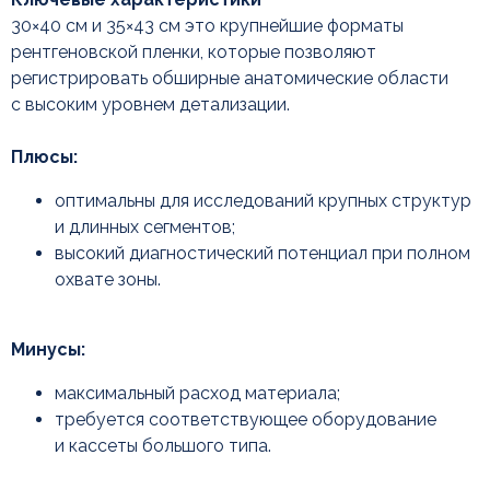
30×40 см и 35×43 см это крупнейшие форматы
рентгеновской пленки, которые позволяют
регистрировать обширные анатомические области
с высоким уровнем детализации.
Плюсы:
оптимальны для исследований крупных структур
и длинных сегментов;
высокий диагностический потенциал при полном
охвате зоны.
Минусы:
Остались вопросы?
Свяжитесь с нами
максимальный расход материала;
По всем вопросам, связанным
с подбором расходных материалов
требуется соответствующее оборудование
и оборудования, вы можете обратиться
и кассеты большого типа.
к нашим специалистам